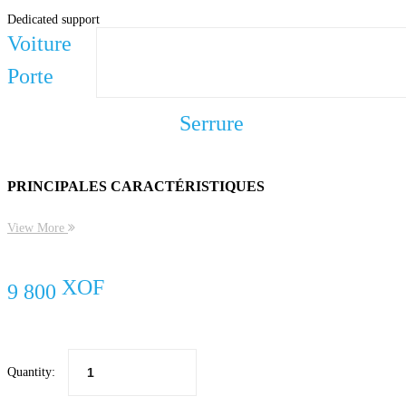
Dedicated support
Voiture
Porte
Serrure
PRINCIPALES CARACTÉRISTIQUES
Le kit central à distance de voiture n’est pas un modèle personnalisé s
View More
Même si vous changez de voiture, vous pouvez toujours l’utiliser.
Il peut également vous aider à trouver des voitures et des communiqués
Le système d’entrée sans clé prend en charge la fonction de recherche 
Car Remote Control Central prend en charge le déverrouillage et le ver
9 800
Le système d’entrée sans clé est fabriqué par un fabricant professionne
Quantity: