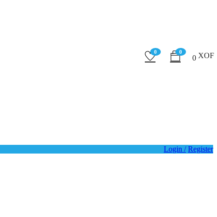
0
0
0
Login /
Register